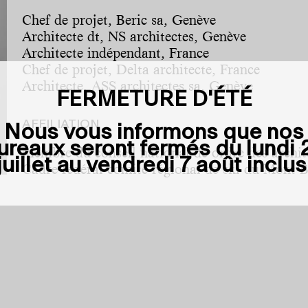
Chef de projet, Beric sa, Genève
Architecte dt, NS architectes, Genève
Architecte indépendant, France
Chef de projet, Delta architecte, France
Architecte, ASS architectes sa, Genève
FERMETURE D'ÉTÉ
AFFILIATION
Nous vous informons que nos
ureaux seront fermés du
lundi 
Membre du conseil national de ordre des archit
juillet au vendredi 7 août inclus
Cadre fédéral comité régional de ski du Mont-