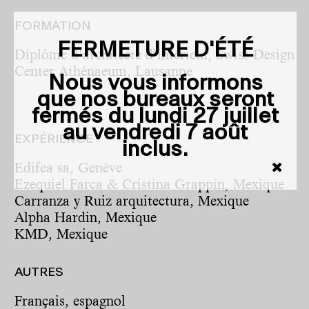
FORMATION
FERMETURE D'ÉTÉ
Diplôme d'architecte d’intérieur, Swiss Design
Center Athénaeum, Lausanne
Nous vous informons
que nos bureaux seront
fermés du
lundi 27 juillet
au vendredi 7 août
EXPÉRIENCE
inclus
.
Edifea sa, Genève
Ezequiel Farca & Cristina Grappin, Mexique
Carranza y Ruiz arquitectura, Mexique
Alpha Hardin, Mexique
KMD, Mexique
AUTRES
Français, espagnol