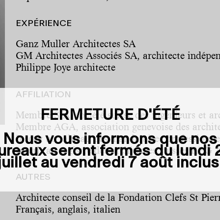
EXPÉRIENCE
Ganz Muller Architectes SA
GM Architectes Associés SA, architecte indépe
Philippe Joye architecte
AFFILIATION
FERMETURE D'ÉTÉ
Membre SIA, société suisse des ingénieurs et ar
Membre AGA, association genevoise des archit
Nous vous informons que nos
Inscrit au tableau des mandataires professionne
ureaux seront fermés du
lundi 
Inscrit au registre des architectes suisses REG 
juillet au vendredi 7 août inclus
AUTRES
Architecte conseil de la Fondation Clefs St Pie
Français, anglais, italien