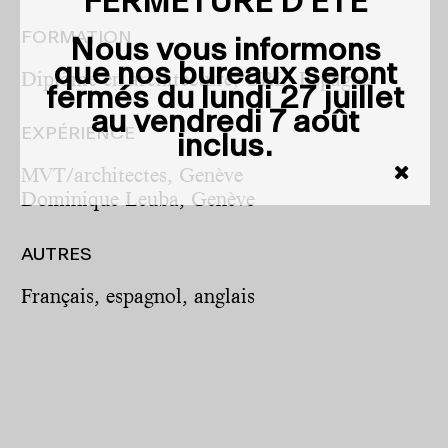
FERMETURE D'ÉTÉ
FORMATION
Nous vous informons
que nos bureaux seront
Diplôme en architecture, URL, Espagne
fermés du
lundi 27 juillet
au vendredi 7 août
EXPÉRIENCE
inclus
.
MVT/architectes, Genève
Dominique Leuba, Genève
AUTRES
Français, espagnol, anglais