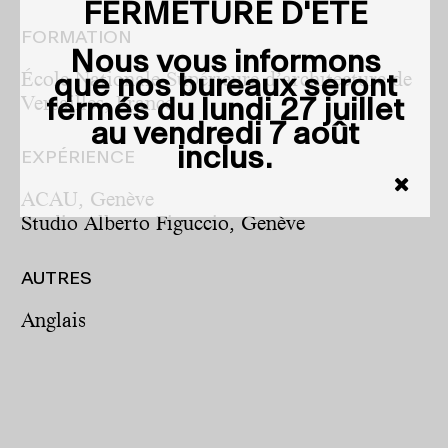
FERMETURE D'ÉTÉ
FORMATION
Nous vous informons
École Nationale Supérieure d’architecture de
que nos bureaux seront
Versailles, France
fermés du
lundi 27 juillet
au vendredi 7 août
inclus
.
EXPÉRIENCE
ACAU, Genève
Studio Alberto Figuccio, Genève
AUTRES
Anglais