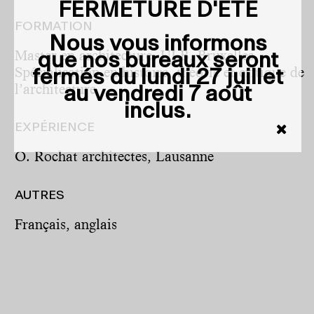
FERMETURE D'ÉTÉ
FORMATION
Nous vous informons
Master en architecture, ULB, Bruxelles
que nos bureaux seront
Spécialisation en histoire, théorie et critique de
fermés du
lundi 27 juillet
l’architecture
au vendredi 7 août
inclus
.
EXPÉRIENCE
O. Rochat architectes, Lausanne
AUTRES
Français, anglais