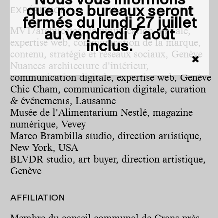
Nous vous informons
que nos bureaux seront
EXPÉRIENCE
fermés du
lundi 27 juillet
MVT/architectes, communication digitale,
au vendredi 7 août
expertise web, communication de la marque,
inclus
.
contenu, stratégie et réseaux sociaux, Genève
Nuances architecture d'intérieur,
communication digitale, expertise web, Genève
Chic Cham, communication digitale, curation
& événements, Lausanne
Musée de l'Alimentarium Nestlé, magazine
numérique, Vevey
Marco Brambilla studio, direction artistique,
New York, USA
BLVDR studio, art buyer, direction artistique,
Genève
AFFILIATION