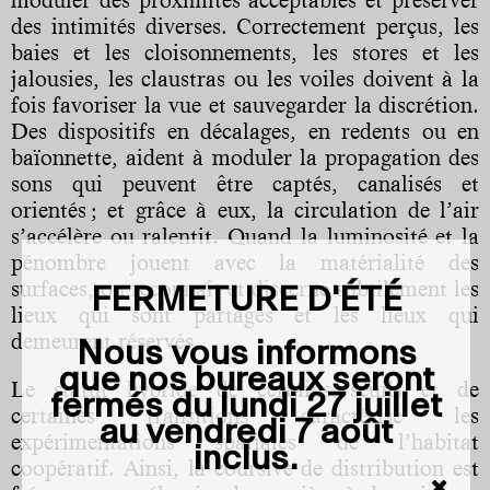
des intimités diverses. Correctement perçus, les
baies et les cloisonnements, les stores et les
jalousies, les claustras ou les voiles doivent à la
fois favoriser la vue et sauvegarder la discrétion.
Des dispositifs en décalages, en redents ou en
baïonnette, aident à moduler la propagation des
sons qui peuvent être captés, canalisés et
orientés ; et grâce à eux, la circulation de l’air
s’accélère ou ralentit. Quand la luminosité et la
pénombre jouent avec la matérialité des
surfaces, on reconnaît et discerne subtilement les
FERMETURE D'ÉTÉ
lieux qui sont partagés et les lieux qui
demeurent réservés.
Nous vous informons
que nos bureaux seront
Le statut hybride de certains seuils et de
fermés du
lundi 27 juillet
certaines tran­sitions caractérise les
au vendredi 7 août
expérimentations spatiales de l’habitat
inclus
.
coopératif. Ainsi, la coursive de distribution est