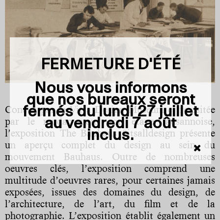
FERMETURE D'ÉTÉ
Nous vous informons
que nos bureaux seront
Conçue par le Vitra Design Museum et revisitée
fermés du
lundi 27 juillet
par le mudac pour son étape lausannoise,
au vendredi 7 août
l’exposition The Bauhaus #itsalldesign présente
inclus
.
un aperçu complet du design au sein du
mouvement Bauhaus. Outre de nombreuses
oeuvres clés, l’exposition comprend une
multitude d’oeuvres rares, pour certaines jamais
exposées, issues des domaines du design, de
l’architecture, de l’art, du film et de la
photographie. L’exposition établit également un