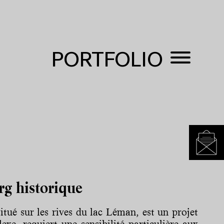
PORTFOLIO
rg historique
tué sur les rives du lac Léman, est un projet
exe, requiert une sensibilité particulière aux