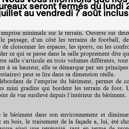
ureaux seront fermés du
lundi 
juillet au vendredi 7 août inclus
 emprise minimale sur le terrain. Ouverte sur deux 
le paysage, d'un côté les terrains de football, d
de cloisonner les espaces, les sports, on les confro
er ce qui se passe dans la salle proprement dite que
tte salle s'articule en trois volumes différents, tou
ant à sa hauteur, elle se démarque par ses princip
stiaires) peut se lire dans sa dimension réelle.
ébordant de l'emprise du bâtiment, permet de co
s mini gradins qui bordent les terrain de foot. U
int de vue surélevé depuis l'intérieur du bâtiment.
dre le bâtiment dans son environnement et diminue
t en bois, le traitement de la façade a, lui, été c
assure ainsi une pérénnité, tant en terme de pro